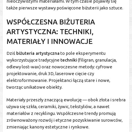
nieoczywistymi materiałami. W tym czasie pojawiły się
także pierwsze wystawy poświęcone biżuterii jako sztuce.
WSPÓŁCZESNA BIŻUTERIA
ARTYSTYCZNA: TECHNIKI,
MATERIAŁY I INNOWACJE
Dziś
biżuteria artystyczna
to pole eksperymentu
wykorzystujące tradycyjne
techniki
(filigran, granulacja,
odlewy lost-wax) oraz nowoczesne metody: cyfrowe
projektowanie, druk 3D, laserowe cięcie czy
elektroformowanie. Projektanci łączą stare i nowe,
tworząc unikatowe obiekty.
Materiały przeszły znaczącą ewolucję — obok złota i srebra
używa się szkła, ceramiki, żywic, tekstyliów, a nawet
materiałów z recyklingu. Współczesne trendy promują
zrównoważony rozwój i etyczne pozyskiwanie surowców,
zmieniając kanony estetyczne i rynkowe.