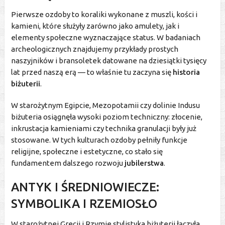
Pierwsze ozdoby to koraliki wykonane z muszli, kości i
kamieni, które służyły zarówno jako amulety, jak i
elementy społeczne wyznaczające status. W badaniach
archeologicznych znajdujemy przykłady prostych
naszyjników i bransoletek datowane na dziesiątki tysięcy
lat przed naszą erą — to właśnie tu zaczyna się
historia
biżuterii
.
W starożytnym Egipcie, Mezopotamii czy dolinie Indusu
biżuteria osiągnęła wysoki poziom techniczny: złocenie,
inkrustacja kamieniami czy technika granulacji były już
stosowane. W tych kulturach ozdoby pełniły funkcje
religijne, społeczne i estetyczne, co stało się
fundamentem dalszego rozwoju
jubilerstwa
.
ANTYK I ŚREDNIOWIECZE:
SYMBOLIKA I RZEMIOSŁO
W starożytnej Grecji i Rzymie stylistyka biżuterii łączyła