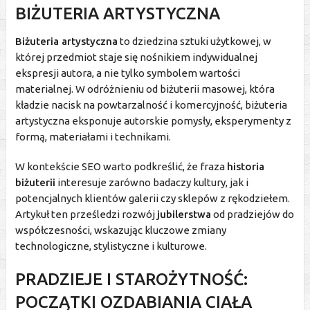
BIŻUTERIA ARTYSTYCZNA
Biżuteria artystyczna
to dziedzina sztuki użytkowej, w
której przedmiot staje się nośnikiem indywidualnej
ekspresji autora, a nie tylko symbolem wartości
materialnej. W odróżnieniu od biżuterii masowej, która
kładzie nacisk na powtarzalność i komercyjność, biżuteria
artystyczna eksponuje autorskie pomysły, eksperymenty z
formą, materiałami i technikami.
W kontekście SEO warto podkreślić, że fraza
historia
biżuterii
interesuje zarówno badaczy kultury, jak i
potencjalnych klientów galerii czy sklepów z rękodziełem.
Artykuł ten prześledzi rozwój
jubilerstwa
od pradziejów do
współczesności, wskazując kluczowe zmiany
technologiczne, stylistyczne i kulturowe.
PRADZIEJE I STAROŻYTNOŚĆ:
POCZĄTKI OZDABIANIA CIAŁA