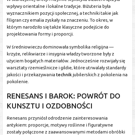
wpływy orientalne i lokalne tradycje. Biżuteria była
wyznacznikiem pozycji społecznej, a techniki takie jak
filigran czy emalia zyskały na znaczeniu. To okres, w
którym narodziło się także klasyczne podejście do
projektowania formy i proporcji.
W średniowieczu dominowała symbolika religijna —
krzyże, relikwiarze i insygnia władzy tworzone były z
użyciem bogatych materiałów. Jednocześnie rozwijały się
warsztaty rzemieślnicze i gildie, które utrwalały standardy
jakości i przekazywania
technik
jubilerskich z pokolenia na
pokolenie.
RENESANS I BAROK: POWRÓT DO
KUNSZTU I OZDOBNOŚCI
Renesans przyniósł odrodzenie zainteresowania
antykiem: proporcje, motywy roślinne i figuratywne
zostały połączone z zaawansowanymi metodami obróbki