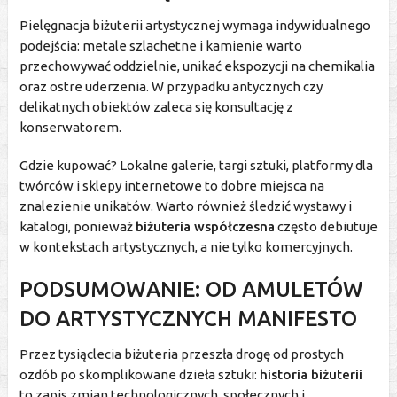
Pielęgnacja biżuterii artystycznej wymaga indywidualnego
podejścia: metale szlachetne i kamienie warto
przechowywać oddzielnie, unikać ekspozycji na chemikalia
oraz ostre uderzenia. W przypadku antycznych czy
delikatnych obiektów zaleca się konsultację z
konserwatorem.
Gdzie kupować? Lokalne galerie, targi sztuki, platformy dla
twórców i sklepy internetowe to dobre miejsca na
znalezienie unikatów. Warto również śledzić wystawy i
katalogi, ponieważ
biżuteria współczesna
często debiutuje
w kontekstach artystycznych, a nie tylko komercyjnych.
PODSUMOWANIE: OD AMULETÓW
DO ARTYSTYCZNYCH MANIFESTO
Przez tysiąclecia biżuteria przeszła drogę od prostych
ozdób po skomplikowane dzieła sztuki:
historia biżuterii
to zapis zmian technologicznych, społecznych i