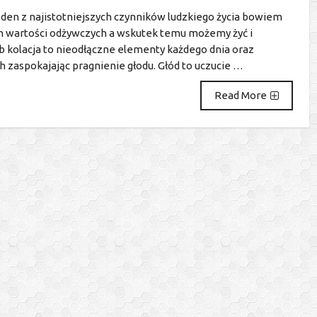
den z najistotniejszych czynników ludzkiego życia bowiem
ch wartości odżywczych a wskutek temu możemy żyć i
lub kolacja to nieodłączne elementy każdego dnia oraz
zaspokajając pragnienie głodu. Głód to uczucie …
Read More