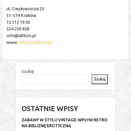
ul. Ciepłownicza 23
31-574 Kraków
12 312 19 05
534 259 958
info@allbim.pl
www:
https://allbim.pl/
Szukaj
Szukaj
OSTATNIE WPISY
ZABAWY W STYLU VINTAGE: WPŁYW RETRO
NA BIELIZNĘ EROTYCZNĄ